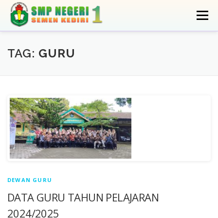
Skip
to
Menu
content
HOME
PROFIL
INFO
EKSTRA
TAG:
GURU
GALERI
DATA
APLIKASI
PPDB
MAPEL
DEWAN GURU
DATA GURU TAHUN PELAJARAN
2024/2025